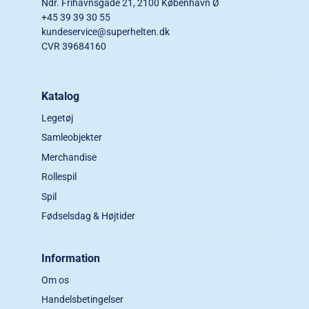
Ndr. Frihavnsgade 21, 2100 København Ø
+45 39 39 30 55
kundeservice@superhelten.dk
CVR 39684160
Katalog
Legetøj
Samleobjekter
Merchandise
Rollespil
Spil
Fødselsdag & Højtider
Information
Om os
Handelsbetingelser