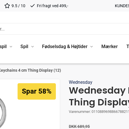
9.5 / 10
Fri fragt ved 499,-
KUNDE
spil
Spil
Fødselsdag & Højtider
Mærker
T
eychains 4 cm Thing Display (12)
Wednesday
Wednesday P
Spar 58%
Thing Displa
Varenummer:
011088969886678821
DKK 689,95