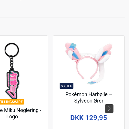
NYHED
Pokémon Hårbøjle –
Sylveon Ører
TILLINGSVARE
e Miku Nøglering -
Logo
DKK 129,95