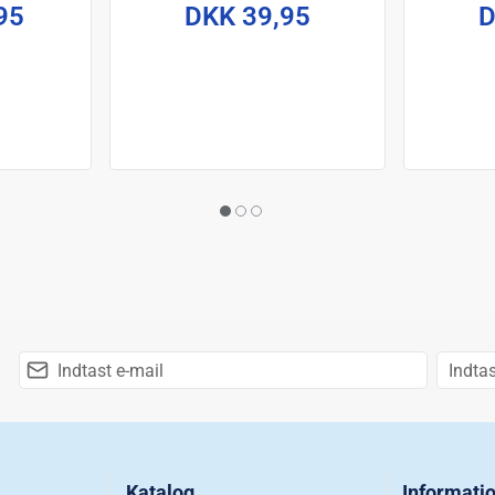
95
DKK 39,95
D
Katalog
Informati