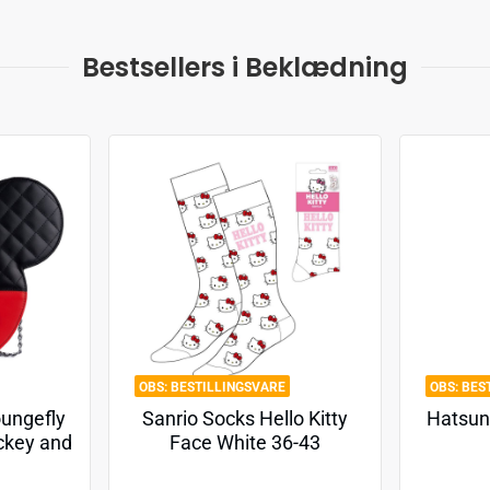
Bestsellers i Beklædning
BESTILLINGSVARE
BES
oungefly
Sanrio Socks Hello Kitty
Hatsun
ckey and
Face White 36-43
ines