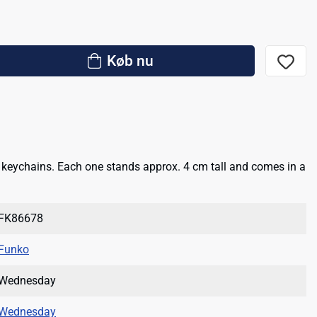
Køb nu
 keychains. Each one stands approx. 4 cm tall and comes in a
FK86678
Funko
Wednesday
Wednesday