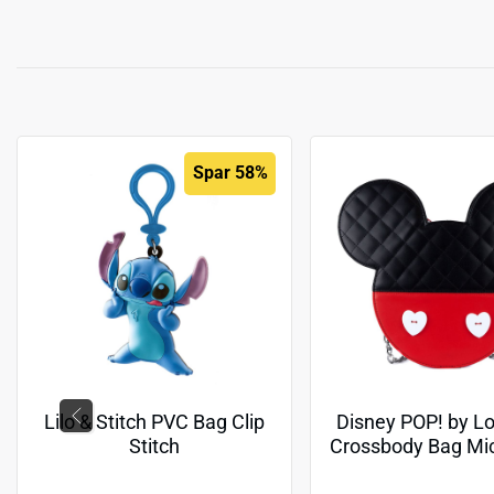
Spar 58%
Lilo & Stitch PVC Bag Clip
Disney POP! by L
Stitch
Crossbody Bag Mi
Minnie Valent