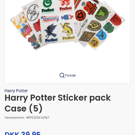
Forstør
Harry Potter
Harry Potter Sticker pack
Case (5)
Varenummer:
4895205616967
DKK 39,95