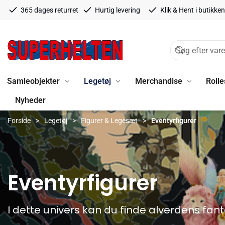
365 dages returret
Hurtig levering
Klik & Hent i butikken
Samleobjekter
Legetøj
Merchandise
Rolle
Nyheder
Forside
Legetøj
Figurer & Legesæt
Eventyrfigurer
Eventyrfigurer
I dette univers kan du finde alverdens fant