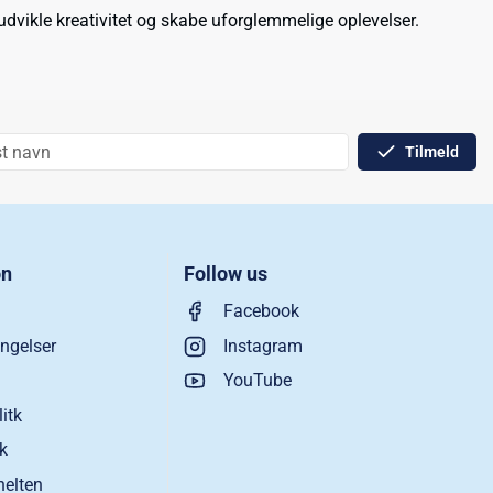
udvikle kreativitet og skabe uforglemmelige oplevelser.
Tilmeld
on
Follow us
Facebook
ngelser
Instagram
YouTube
litk
ik
helten