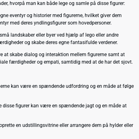
åder, hvorpå man kan både lege og samle på disse figurer:
ne eventyr og historier med figurerne, hvilket giver dem
eventyr med deres yndlingsfigurer som hovedpersoner.
e små landskaber eller byer ved hjælp af lego eller andre
færdigheder og skabe deres egne fantasifulde verdener.
ere at skabe dialog og interaktion mellem figurerne samt at
ciale færdigheder og empati, samtidig med at de har det sjovt.
 serierne kan være en spændende udfordring og en måde at følge
mle disse figurer kan være en spændende jagt og en måde at
rette en udstillingsvitrine eller arrangere dem på hylder eller