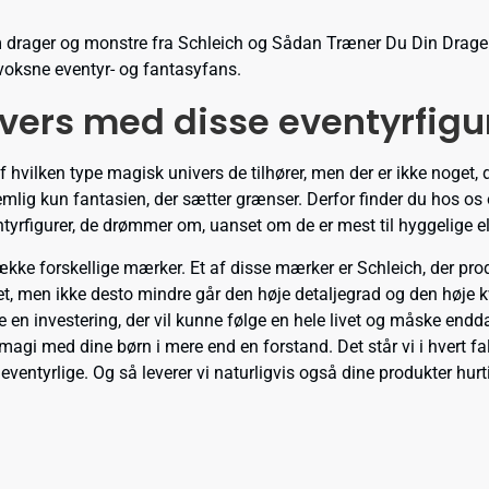
om drager og monstre fra Schleich og Sådan Træner Du Din Drage.
 voksne eventyr- og fantasyfans.
vers med disse eventyrfigu
f hvilken type magisk univers de tilhører, men der er ikke noget,
nemlig kun fantasien, der sætter grænser. Derfor finder du hos os
entyrfigurer, de drømmer om, uanset om de er mest til hyggelige e
ække forskellige mærker. Et af disse mærker er Schleich, der pr
et, men ikke desto mindre går den høje detaljegrad og den høje k
 en investering, der vil kunne følge en hele livet og måske endda
agi med dine børn i mere end en forstand. Det står vi i hvert fal
ventyrlige. Og så leverer vi naturligvis også dine produkter hurti