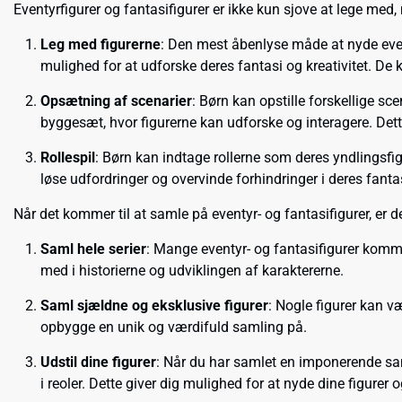
Eventyrfigurer og fantasifigurer er ikke kun sjove at lege m
Leg med figurerne
: Den mest åbenlyse måde at nyde event
mulighed for at udforske deres fantasi og kreativitet. De
Opsætning af scenarier
: Børn kan opstille forskellige sc
byggesæt, hvor figurerne kan udforske og interagere. Det
Rollespil
: Børn kan indtage rollerne som deres yndlingsfig
løse udfordringer og overvinde forhindringer i deres fanta
Når det kommer til at samle på eventyr- og fantasifigurer, er 
Saml hele serier
: Mange eventyr- og fantasifigurer komme
med i historierne og udviklingen af karaktererne.
Saml sjældne og eksklusive figurer
: Nogle figurer kan 
opbygge en unik og værdifuld samling på.
Udstil dine figurer
: Når du har samlet en imponerende saml
i reoler. Dette giver dig mulighed for at nyde dine figurer