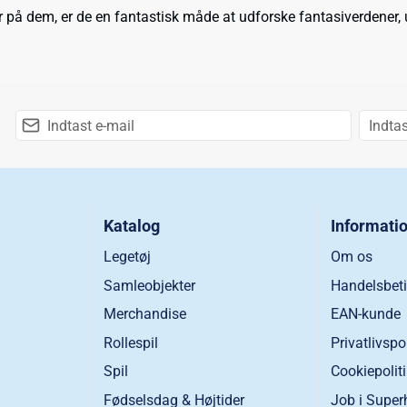
r på dem, er de en fantastisk måde at udforske fantasiverdener, 
Katalog
Informati
Legetøj
Om os
Samleobjekter
Handelsbeti
Merchandise
EAN-kunde
Rollespil
Privatlivspo
Spil
Cookiepolit
Fødselsdag & Højtider
Job i Super