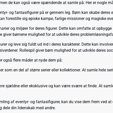
ed, men de kan også være spændende at samle på. Her er nogle m
yr- og fantasifigurer på er gennem leg. Børn kan skabe deres eg
 kan forestille sig episke kampe, farlige missioner og magiske 
enarier og miljøer for deres figurer. Dette kan omfatte at opbygg
te giver børnene mulighed for at udvikle deres problemløsnings
urer og leve sig fuldt ud ind i deres karakterer. Dette kan involv
siverdener. Rollespil giver børn mulighed for at udvikle deres so
der også flere måder at nyde dem på:
r som en del af større serier eller kollektioner. At samle hele
være sjældne eller eksklusive og kan være svære at finde. At sa
ing af eventyr- og fantasifigurer, kan du vise dem frem ved at op
 og dele din lidenskab med andre.