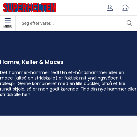
MENU
Hamre, Køller & Maces
Rollespilsvåben
Hamre, Køller & Maces
Det hammer-hammer fedt! En ét-håndshammer eller en
mace (altså en stridskølle) er faktisk mit yndlingsvåben til
rollespil. Gerne kombineret med en lille buckler, altså et lille
rundt skjold, så er man godt kørende! Find din nye hammer eller
stridskølle her!