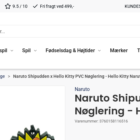
9.5 / 10
Fri fragt ved 499,-
KUNDE
spil
Spil
Fødselsdag & Højtider
Mærker
T
nge
Naruto Shipudden x Hello Kitty PVC Nøglering - Hello Kitty Naru
Naruto
Naruto Shipu
Nøglering - H
Varenummer:
3760158116516