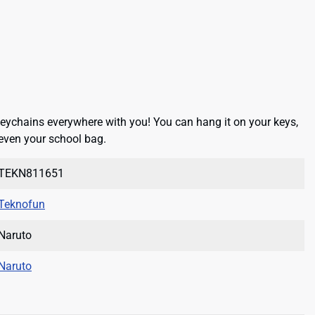
keychains everywhere with you! You can hang it on your keys,
even your school bag.
TEKN811651
Teknofun
Naruto
Naruto