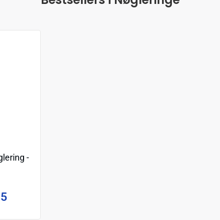
ering -
95