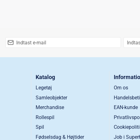
Katalog
Informati
Legetøj
Om os
Samleobjekter
Handelsbeti
Merchandise
EAN-kunde
Rollespil
Privatlivspo
Spil
Cookiepolit
Fødselsdag & Højtider
Job i Super