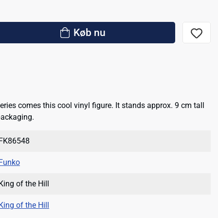
Køb nu
ries comes this cool vinyl figure. It stands approx. 9 cm tall
packaging.
FK86548
Funko
King of the Hill
King of the Hill