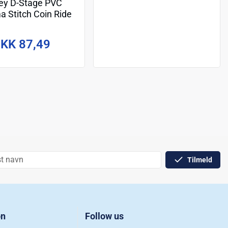
ey D-Stage PVC
a Stitch Coin Ride
16 cm
KK 87,49
Tilmeld
on
Follow us