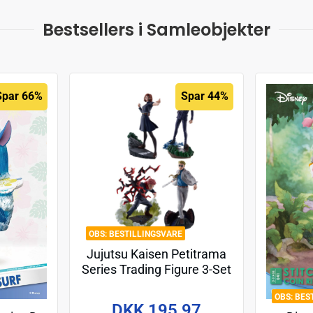
Bestsellers i Samleobjekter
Spar 66%
Spar 44%
BESTILLINGSVARE
Jujutsu Kaisen Petitrama
Series Trading Figure 3-Set
Jujutsu Kaisen Series Vol.2
BES
Setn 9 cm
DKK 195,97