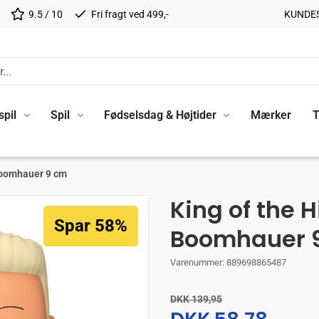
9.5 / 10
Fri fragt ved 499,-
KUNDE
spil
Spil
Fødselsdag & Højtider
Mærker
T
 Boomhauer 9 cm
King of the H
Spar 58%
Boomhauer 
Varenummer:
889698865487
DKK 139,95