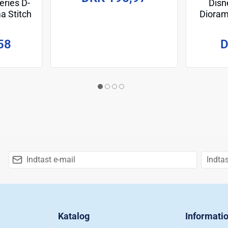
Disn
ries D-
Dioram
a Stitch
m
D
58
Katalog
Informati