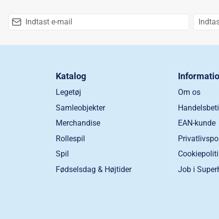
Katalog
Informati
Legetøj
Om os
Samleobjekter
Handelsbeti
Merchandise
EAN-kunde
Rollespil
Privatlivspo
Spil
Cookiepolit
Fødselsdag & Højtider
Job i Super