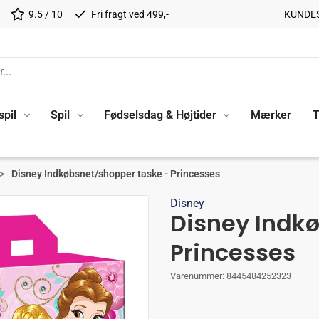
9.5 / 10
Fri fragt ved 499,-
KUNDE
spil
Spil
Fødselsdag & Højtider
Mærker
T
Disney Indkøbsnet/shopper taske - Princesses
Disney
Disney Indk
Princesses
Varenummer:
8445484252323