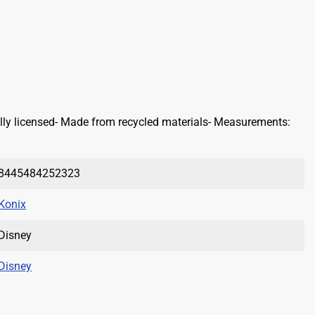
cially licensed- Made from recycled materials- Measurements:
8445484252323
Konix
Disney
Disney