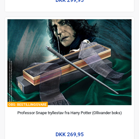
BESTILLINGSVARE
Professor Snape tryllestav fra Harry Potter (Ollivander boks)
DKK 269,95